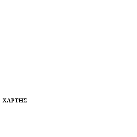
ΑΙΓΑΛΕΩ Η ΠΟΛΗ ΜΑΣ από το 2004
ΑΓ. ΒΑΡΒΑΡΑ Η ΠΟΛΗ ΜΑΣ από το 1995
ΧΑΪΔΑΡΙ Η ΠΟΛΗ ΜΑΣ από το 1998
ΚΟΡΥΔΑΛΛΟΣ Η ΠΟΛΗ ΜΑΣ από το 2002
232382
ΧΑΡΤΗΣ