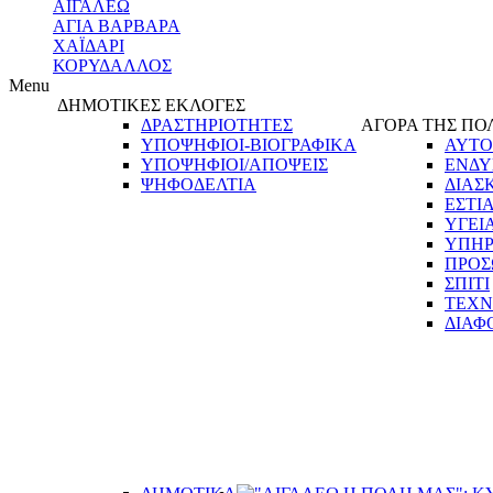
ΑΙΓΑΛΕΩ
ΑΓΙΑ ΒΑΡΒΑΡΑ
ΧΑΪΔΑΡΙ
ΚΟΡΥΔΑΛΛΟΣ
Menu
ΔΗΜΟΤΙΚΕΣ ΕΚΛΟΓΕΣ
ΔΡΑΣΤΗΡΙΟΤΗΤΕΣ
ΑΓΟΡΑ ΤΗΣ ΠΟ
ΥΠΟΨΗΦΙΟΙ-ΒΙΟΓΡΑΦΙΚΑ
ΑΥΤΟ
ΥΠΟΨΗΦΙΟΙ/ΑΠΟΨΕΙΣ
ΕΝΔΥ
ΨΗΦΟΔΕΛΤΙΑ
ΔΙΑΣ
ΕΣΤΙ
ΥΓΕΙ
ΥΠΗΡ
ΠΡΟΣ
ΣΠΙΤΙ
ΤΕΧΝ
ΔΙΑΦ