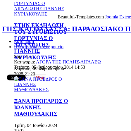
Beautiful-Templates.com
Joomla Exten
ΣΤΗΝ ΕΚΔΗΛΩΣΗ
ΓΗΣ ΚΑΙ ΘΑΛΑΣΣΑ: ΠΑΡΑΔΟΣΙΑΚΟ
ΤΟΥ ΖΥΓΟΒΙΣΤΙΟΥ
ΓΟΡΤΥΝΙΑΣ Ο
Εκτύπωση
ΑΙΓΑΛΙΩΤΗΣ
Ηλεκτρονικό ταχυδρομείο
ΓΙΑΝΝΗΣ
Super User
ΚΥΡΙΑΚΟΥΛΗΣ
Κατηγορία:
ΑΓΟΡΑ ΤΗΣ ΠΟΛΗΣ-ΑΙΓΑΛΕΩ
Τετάρτη, 05 Φεβρουαρίου 2014 14:53
Κυριακή, 09 Φεβρουαρίου
2025 21:20
ΞΑΝΑ ΠΡΟΕΔΡΟΣ Ο
ΙΩΑΝΝΗΣ
ΜΑΘΙΟΥΔΑΚΗΣ
Τρίτη, 04 Ιουνίου 2024
19:22