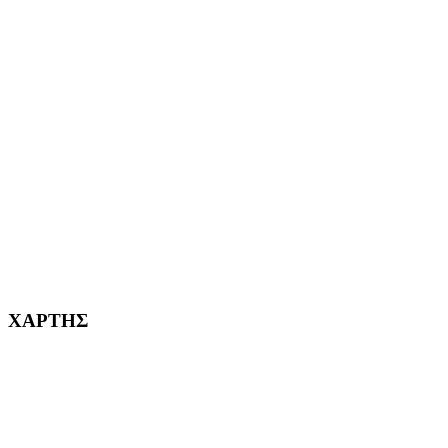
ΑΙΓΑΛΕΩ Η ΠΟΛΗ ΜΑΣ από το 2004
ΑΓ. ΒΑΡΒΑΡΑ Η ΠΟΛΗ ΜΑΣ από το 1995
ΧΑΪΔΑΡΙ Η ΠΟΛΗ ΜΑΣ από το 1998
ΚΟΡΥΔΑΛΛΟΣ Η ΠΟΛΗ ΜΑΣ από το 2002
232382
ΧΑΡΤΗΣ