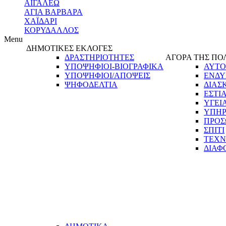
ΑΙΓΑΛΕΩ
ΑΓΙΑ ΒΑΡΒΑΡΑ
ΧΑΪΔΑΡΙ
ΚΟΡΥΔΑΛΛΟΣ
Menu
ΔΗΜΟΤΙΚΕΣ ΕΚΛΟΓΕΣ
ΔΡΑΣΤΗΡΙΟΤΗΤΕΣ
ΑΓΟΡΑ ΤΗΣ ΠΟ
ΥΠΟΨΗΦΙΟΙ-ΒΙΟΓΡΑΦΙΚΑ
ΑΥΤΟ
ΥΠΟΨΗΦΙΟΙ/ΑΠΟΨΕΙΣ
ΕΝΔΥ
ΨΗΦΟΔΕΛΤΙΑ
ΔΙΑΣ
ΕΣΤΙ
ΥΓΕΙ
ΥΠΗΡ
ΠΡΟΣ
ΣΠΙΤΙ
ΤΕΧΝ
ΔΙΑΦ