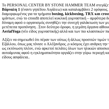
Το PERSONAL CENTER BY STONE HAMMER TEAM στεγάζεται 
Βάρναλη 1
(έναντι γηπέδου Αιγάλεω) και καταλαμβάνει 2 ορόφους.
διαμορφωμένος για τα τμήματα
boxing, kickboxing, TRX και cross
ιμάντων, ενώ το crossfit αποτελεί κυκλική γυμναστική – αμφότερα 
δύναμη αφού ο οργανισμός συνηθίζει την συνεχή γαλάκτωση των μυ
μετέπειτα προπόνηση . Στον δεύτερο όροφο, η γεμάτη όργανα αίθου
AerialYoga
(νέο είδος γυμναστικής) αλλά και των πιο κλασσικών π
Αξίζει να σημειωθεί ότι πέραν των ούτως ή άλλως προσιτών τιμών τ
Εξάλλου, όπως μας τόνισε ο Αλέξανδρος ,ο κόσμος έχει ανάγκη την γ
ως εκτόνωση πλέον, ενώ αρκετοί πελάτες όλων των ηλικιών αποσκο
αυτοάμυνας αφού η εγκληματικότητα οργιάζει στην γύρω περιοχή κα
είδους ασφάλεια..