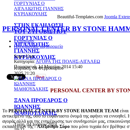
Beautiful-Templates.com
Joomla Exten
ΣΤΗΝ ΕΚΔΗΛΩΣΗ
PERSONAL CENTER BY STONE HAM
ΤΟΥ ΖΥΓΟΒΙΣΤΙΟΥ
ΓΟΡΤΥΝΙΑΣ Ο
Εκτύπωση
ΑΙΓΑΛΙΩΤΗΣ
Ηλεκτρονικό ταχυδρομείο
ΓΙΑΝΝΗΣ
Super User
ΚΥΡΙΑΚΟΥΛΗΣ
Κατηγορία:
ΑΓΟΡΑ ΤΗΣ ΠΟΛΗΣ-ΑΙΓΑΛΕΩ
Παρασκευή, 14 Μαρτίου 2014 15:40
Κυριακή, 09 Φεβρουαρίου
2025 21:20
PERSONAL CENTER BY ST
ΞΑΝΑ ΠΡΟΕΔΡΟΣ Ο
ΙΩΑΝΝΗΣ
Το
PERSONAL CENTER BY STONE HAMMER TEAM
είναι
ΜΑΘΙΟΥΔΑΚΗΣ
αντικείμενο της, όσο το ευφάνταστο όνομά της αφήνει να εννοηθεί. 
αγοράς αλλά και της ενημέρωσης των συνδημοτών μας, επικοινώνησε
Τρίτη, 04 Ιουνίου 2024
εκπαιδευτών της -
Αλέξανδρο Σύρο
που μόνο τυχαία δεν βρέθηκε σ
19:22