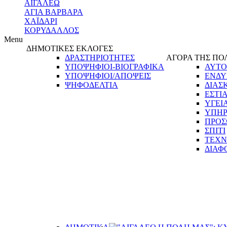
ΑΙΓΑΛΕΩ
ΑΓΙΑ ΒΑΡΒΑΡΑ
ΧΑΪΔΑΡΙ
ΚΟΡΥΔΑΛΛΟΣ
Menu
ΔΗΜΟΤΙΚΕΣ ΕΚΛΟΓΕΣ
ΔΡΑΣΤΗΡΙΟΤΗΤΕΣ
ΑΓΟΡΑ ΤΗΣ ΠΟ
ΥΠΟΨΗΦΙΟΙ-ΒΙΟΓΡΑΦΙΚΑ
ΑΥΤΟ
ΥΠΟΨΗΦΙΟΙ/ΑΠΟΨΕΙΣ
ΕΝΔΥ
ΨΗΦΟΔΕΛΤΙΑ
ΔΙΑΣ
ΕΣΤΙ
ΥΓΕΙ
ΥΠΗΡ
ΠΡΟΣ
ΣΠΙΤΙ
ΤΕΧΝ
ΔΙΑΦ