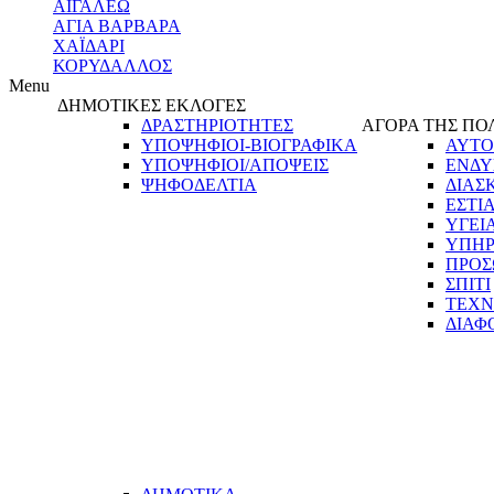
ΑΙΓΑΛΕΩ
ΑΓΙΑ ΒΑΡΒΑΡΑ
ΧΑΪΔΑΡΙ
ΚΟΡΥΔΑΛΛΟΣ
Menu
ΔΗΜΟΤΙΚΕΣ ΕΚΛΟΓΕΣ
ΔΡΑΣΤΗΡΙΟΤΗΤΕΣ
ΑΓΟΡΑ ΤΗΣ ΠΟ
ΥΠΟΨΗΦΙΟΙ-ΒΙΟΓΡΑΦΙΚΑ
ΑΥΤΟ
ΥΠΟΨΗΦΙΟΙ/ΑΠΟΨΕΙΣ
ΕΝΔΥ
ΨΗΦΟΔΕΛΤΙΑ
ΔΙΑΣ
ΕΣΤΙ
ΥΓΕΙ
ΥΠΗΡ
ΠΡΟΣ
ΣΠΙΤΙ
ΤΕΧΝ
ΔΙΑΦ