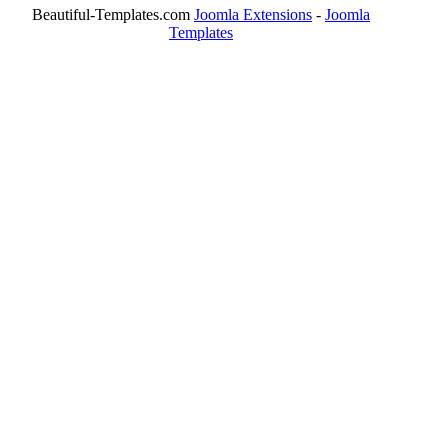
Beautiful-Templates.com
Joomla Extensions
-
Joomla
Templates
ΤΟ ΜΕΓΑΛΥΤΕΡΟ ΔΙΚΤΥΟ ΤΟΠΙΚΩΝ
ΕΦΗΜΕΡΙΔΩΝ
ΑΙΓΑΛΕΩ Η ΠΟΛΗ ΜΑΣ από το 2004
ΑΓ. ΒΑΡΒΑΡΑ Η ΠΟΛΗ ΜΑΣ από το 1995
ΧΑΪΔΑΡΙ Η ΠΟΛΗ ΜΑΣ από το 1998
ΚΟΡΥΔΑΛΛΟΣ Η ΠΟΛΗ ΜΑΣ από το 2002