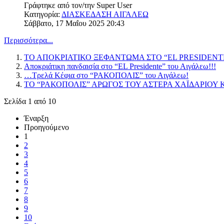
Γράφτηκε από τον/την
Super User
Κατηγορία:
ΔΙΑΣΚΕΔΑΣΗ ΑΙΓΑΛΕΩ
Σάββατο, 17 Μαΐου 2025 20:43
Περισσότερα...
ΤΟ ΑΠΟΚΡΙΑΤΙΚΟ ΞΕΦΑΝΤΩΜΑ ΣΤΟ “EL PRESIDENTE
Αποκριάτικη πανδαισία στο “EL Presidente” του Αιγάλεω!!!
…Τρελά Κέφια στο “ΡΑΚΟΠΟΛΙΣ” του Αιγάλεω!
ΤΟ “ΡΑΚΟΠΟΛΙΣ” ΑΡΩΓΟΣ ΤΟΥ ΑΣΤΕΡΑ ΧΑΪΔΑΡΙΟΥ
Σελίδα 1 από 10
Έναρξη
Προηγούμενο
1
2
3
4
5
6
7
8
9
10