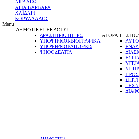
ΑΙΓΑΛΕΩ
ΑΓΙΑ ΒΑΡΒΑΡΑ
ΧΑΪΔΑΡΙ
ΚΟΡΥΔΑΛΛΟΣ
Menu
ΔΗΜΟΤΙΚΕΣ ΕΚΛΟΓΕΣ
ΔΡΑΣΤΗΡΙΟΤΗΤΕΣ
ΑΓΟΡΑ ΤΗΣ ΠΟ
ΥΠΟΨΗΦΙΟΙ-ΒΙΟΓΡΑΦΙΚΑ
ΑΥΤΟ
ΥΠΟΨΗΦΙΟΙ/ΑΠΟΨΕΙΣ
ΕΝΔΥ
ΨΗΦΟΔΕΛΤΙΑ
ΔΙΑΣ
ΕΣΤΙ
ΥΓΕΙ
ΥΠΗΡ
ΠΡΟΣ
ΣΠΙΤΙ
ΤΕΧΝ
ΔΙΑΦ