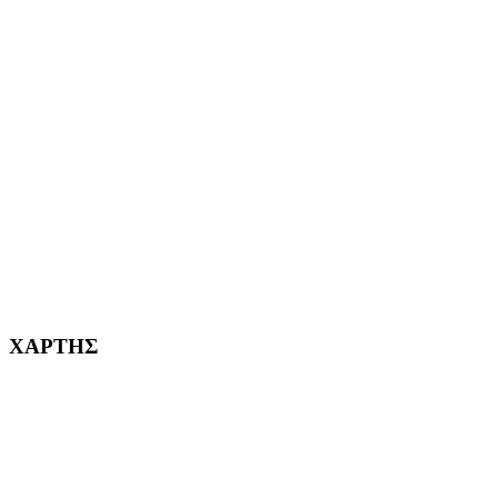
ΑΙΓΑΛΕΩ Η ΠΟΛΗ ΜΑΣ από το 2004
ΑΓ. ΒΑΡΒΑΡΑ Η ΠΟΛΗ ΜΑΣ από το 1995
ΧΑΪΔΑΡΙ Η ΠΟΛΗ ΜΑΣ από το 1998
ΚΟΡΥΔΑΛΛΟΣ Η ΠΟΛΗ ΜΑΣ από το 2002
232382
ΧΑΡΤΗΣ