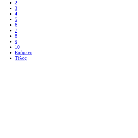
2
3
4
5
6
7
8
9
10
Επόμενο
Τέλος