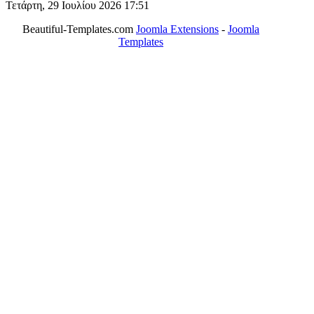
Τετάρτη, 29 Ιουλίου 2026 17:51
Beautiful-Templates.com
Joomla Extensions
-
Joomla
Templates
ΤΟ ΜΕΓΑΛΥΤΕΡΟ ΔΙΚΤΥΟ ΤΟΠΙΚΩΝ
ΕΦΗΜΕΡΙΔΩΝ
ΑΙΓΑΛΕΩ Η ΠΟΛΗ ΜΑΣ από το 2004
ΑΓ. ΒΑΡΒΑΡΑ Η ΠΟΛΗ ΜΑΣ από το 1995
ΧΑΪΔΑΡΙ Η ΠΟΛΗ ΜΑΣ από το 1998
ΚΟΡΥΔΑΛΛΟΣ Η ΠΟΛΗ ΜΑΣ από το 2002