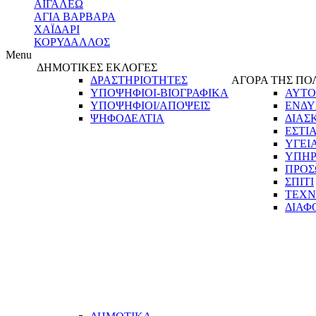
ΑΙΓΑΛΕΩ
ΑΓΙΑ ΒΑΡΒΑΡΑ
ΧΑΪΔΑΡΙ
ΚΟΡΥΔΑΛΛΟΣ
Menu
ΔΗΜΟΤΙΚΕΣ ΕΚΛΟΓΕΣ
ΔΡΑΣΤΗΡΙΟΤΗΤΕΣ
ΑΓΟΡΑ ΤΗΣ ΠΟ
ΥΠΟΨΗΦΙΟΙ-ΒΙΟΓΡΑΦΙΚΑ
ΑΥΤΟ
ΥΠΟΨΗΦΙΟΙ/ΑΠΟΨΕΙΣ
ΕΝΔΥ
ΨΗΦΟΔΕΛΤΙΑ
ΔΙΑΣ
ΕΣΤΙ
ΥΓΕΙ
ΥΠΗΡ
ΠΡΟΣ
ΣΠΙΤΙ
ΤΕΧΝ
ΔΙΑΦ