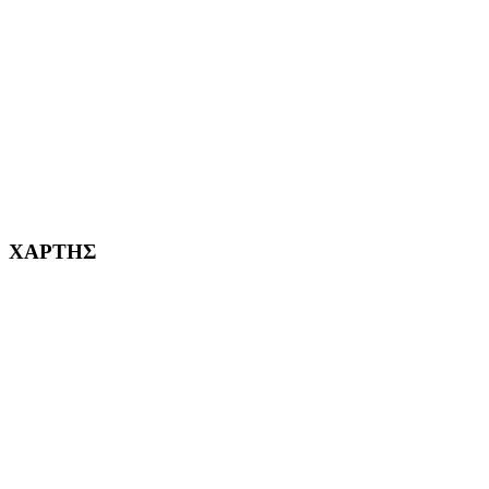
ΧΑΪΔΑΡΙ Η ΠΟΛΗ ΜΑΣ από το 1998
ΚΟΡΥΔΑΛΛΟΣ Η ΠΟΛΗ ΜΑΣ από το 2002
232382
ΧΑΡΤΗΣ