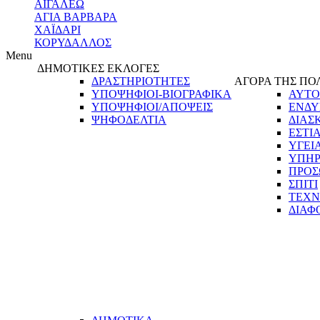
ΑΙΓΑΛΕΩ
ΑΓΙΑ ΒΑΡΒΑΡΑ
ΧΑΪΔΑΡΙ
ΚΟΡΥΔΑΛΛΟΣ
Menu
ΔΗΜΟΤΙΚΕΣ ΕΚΛΟΓΕΣ
ΔΡΑΣΤΗΡΙΟΤΗΤΕΣ
ΑΓΟΡΑ ΤΗΣ ΠΟ
ΥΠΟΨΗΦΙΟΙ-ΒΙΟΓΡΑΦΙΚΑ
ΑΥΤΟ
ΥΠΟΨΗΦΙΟΙ/ΑΠΟΨΕΙΣ
ΕΝΔΥ
ΨΗΦΟΔΕΛΤΙΑ
ΔΙΑΣ
ΕΣΤΙ
ΥΓΕΙ
ΥΠΗΡ
ΠΡΟΣ
ΣΠΙΤΙ
ΤΕΧΝ
ΔΙΑΦ