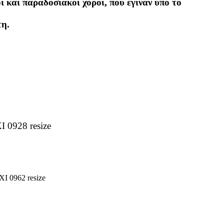
ι και παραδοσιακοί χοροί, που έγιναν υπό το
τη.