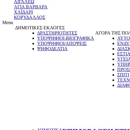
ΑΙΓΑΛΕΩ
ΑΓΙΑ ΒΑΡΒΑΡΑ
ΧΑΪΔΑΡΙ
ΚΟΡΥΔΑΛΛΟΣ
Menu
ΔΗΜΟΤΙΚΕΣ ΕΚΛΟΓΕΣ
ΔΡΑΣΤΗΡΙΟΤΗΤΕΣ
ΑΓΟΡΑ ΤΗΣ ΠΟ
ΥΠΟΨΗΦΙΟΙ-ΒΙΟΓΡΑΦΙΚΑ
ΑΥΤΟ
ΥΠΟΨΗΦΙΟΙ/ΑΠΟΨΕΙΣ
ΕΝΔΥ
ΨΗΦΟΔΕΛΤΙΑ
ΔΙΑΣ
ΕΣΤΙ
ΥΓΕΙ
ΥΠΗΡ
ΠΡΟΣ
ΣΠΙΤΙ
ΤΕΧΝ
ΔΙΑΦ