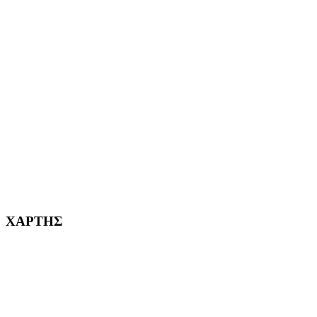
ΑΙΓΑΛΕΩ Η ΠΟΛΗ ΜΑΣ από το 2004
ΑΓ. ΒΑΡΒΑΡΑ Η ΠΟΛΗ ΜΑΣ από το 1995
ΧΑΪΔΑΡΙ Η ΠΟΛΗ ΜΑΣ από το 1998
ΚΟΡΥΔΑΛΛΟΣ Η ΠΟΛΗ ΜΑΣ από το 2002
232382
ΧΑΡΤΗΣ