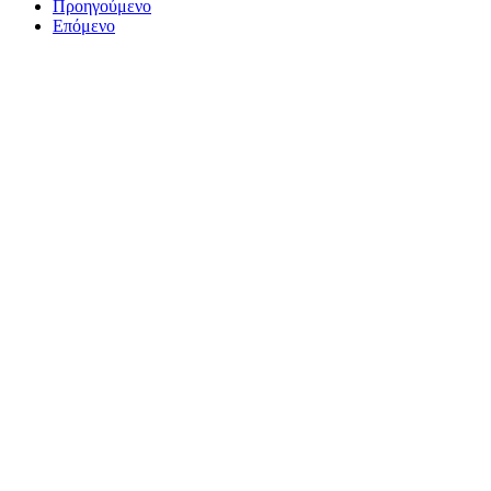
Προηγούμενο
Επόμενο
ΤΟ ΜΕΓΑΛΥΤΕΡΟ ΔΙΚΤΥΟ ΤΟΠΙΚΩΝ
ΕΦΗΜΕΡΙΔΩΝ