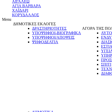
ΑΙΓΑΛΕΩ
ΑΓΙΑ ΒΑΡΒΑΡΑ
ΧΑΪΔΑΡΙ
ΚΟΡΥΔΑΛΛΟΣ
Menu
ΔΗΜΟΤΙΚΕΣ ΕΚΛΟΓΕΣ
ΔΡΑΣΤΗΡΙΟΤΗΤΕΣ
ΑΓΟΡΑ ΤΗΣ ΠΟ
ΥΠΟΨΗΦΙΟΙ-ΒΙΟΓΡΑΦΙΚΑ
ΑΥΤΟ
ΥΠΟΨΗΦΙΟΙ/ΑΠΟΨΕΙΣ
ΕΝΔΥ
ΨΗΦΟΔΕΛΤΙΑ
ΔΙΑΣ
ΕΣΤΙ
ΥΓΕΙ
ΥΠΗΡ
ΠΡΟΣ
ΣΠΙΤΙ
ΤΕΧΝ
ΔΙΑΦ