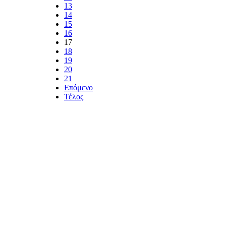
13
14
15
16
17
18
19
20
21
Επόμενο
Τέλος