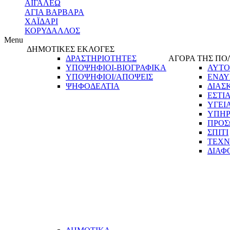
ΑΙΓΑΛΕΩ
ΑΓΙΑ ΒΑΡΒΑΡΑ
ΧΑΪΔΑΡΙ
ΚΟΡΥΔΑΛΛΟΣ
Menu
ΔΗΜΟΤΙΚΕΣ ΕΚΛΟΓΕΣ
ΔΡΑΣΤΗΡΙΟΤΗΤΕΣ
ΑΓΟΡΑ ΤΗΣ ΠΟ
ΥΠΟΨΗΦΙΟΙ-ΒΙΟΓΡΑΦΙΚΑ
ΑΥΤΟ
ΥΠΟΨΗΦΙΟΙ/ΑΠΟΨΕΙΣ
ΕΝΔΥ
ΨΗΦΟΔΕΛΤΙΑ
ΔΙΑΣ
ΕΣΤΙ
ΥΓΕΙ
ΥΠΗΡ
ΠΡΟΣ
ΣΠΙΤΙ
ΤΕΧΝ
ΔΙΑΦ