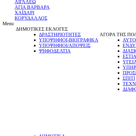
ΑΙΓΑΛΕΩ
ΑΓΙΑ ΒΑΡΒΑΡΑ
ΧΑΪΔΑΡΙ
ΚΟΡΥΔΑΛΛΟΣ
Menu
ΔΗΜΟΤΙΚΕΣ ΕΚΛΟΓΕΣ
ΔΡΑΣΤΗΡΙΟΤΗΤΕΣ
ΑΓΟΡΑ ΤΗΣ ΠΟ
ΥΠΟΨΗΦΙΟΙ-ΒΙΟΓΡΑΦΙΚΑ
ΑΥΤΟ
ΥΠΟΨΗΦΙΟΙ/ΑΠΟΨΕΙΣ
ΕΝΔΥ
ΨΗΦΟΔΕΛΤΙΑ
ΔΙΑΣ
ΕΣΤΙ
ΥΓΕΙ
ΥΠΗΡ
ΠΡΟΣ
ΣΠΙΤΙ
ΤΕΧΝ
ΔΙΑΦ