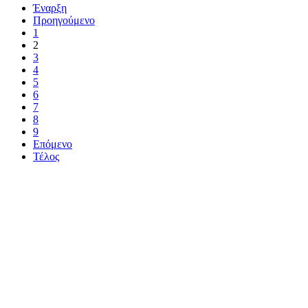
Έναρξη
Προηγούμενο
1
2
3
4
5
6
7
8
9
Επόμενο
Τέλος