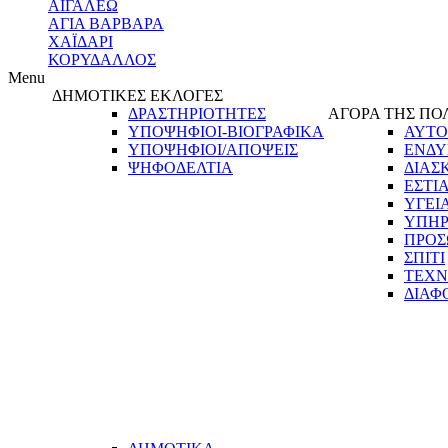
ΑΙΓΑΛΕΩ
ΑΓΙΑ ΒΑΡΒΑΡΑ
ΧΑΪΔΑΡΙ
ΚΟΡΥΔΑΛΛΟΣ
Menu
ΔΗΜΟΤΙΚΕΣ ΕΚΛΟΓΕΣ
ΔΡΑΣΤΗΡΙΟΤΗΤΕΣ
ΑΓΟΡΑ ΤΗΣ ΠΟ
ΥΠΟΨΗΦΙΟΙ-ΒΙΟΓΡΑΦΙΚΑ
ΑΥΤΟ
ΥΠΟΨΗΦΙΟΙ/ΑΠΟΨΕΙΣ
ΕΝΔΥ
ΨΗΦΟΔΕΛΤΙΑ
ΔΙΑΣ
ΕΣΤΙ
ΥΓΕΙ
ΥΠΗΡ
ΠΡΟΣ
ΣΠΙΤΙ
ΤΕΧΝ
ΔΙΑΦ