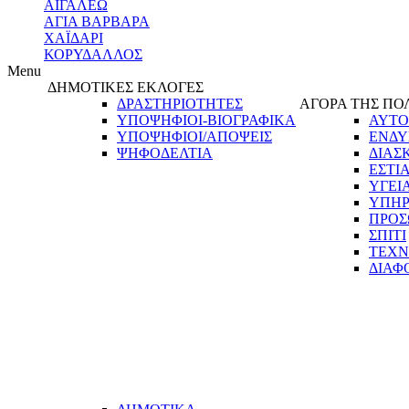
ΑΙΓΑΛΕΩ
ΑΓΙΑ ΒΑΡΒΑΡΑ
ΧΑΪΔΑΡΙ
ΚΟΡΥΔΑΛΛΟΣ
Menu
ΔΗΜΟΤΙΚΕΣ ΕΚΛΟΓΕΣ
ΔΡΑΣΤΗΡΙΟΤΗΤΕΣ
ΑΓΟΡΑ ΤΗΣ ΠΟ
ΥΠΟΨΗΦΙΟΙ-ΒΙΟΓΡΑΦΙΚΑ
ΑΥΤΟ
ΥΠΟΨΗΦΙΟΙ/ΑΠΟΨΕΙΣ
ΕΝΔΥ
ΨΗΦΟΔΕΛΤΙΑ
ΔΙΑΣ
ΕΣΤΙ
ΥΓΕΙ
ΥΠΗΡ
ΠΡΟΣ
ΣΠΙΤΙ
ΤΕΧΝ
ΔΙΑΦ