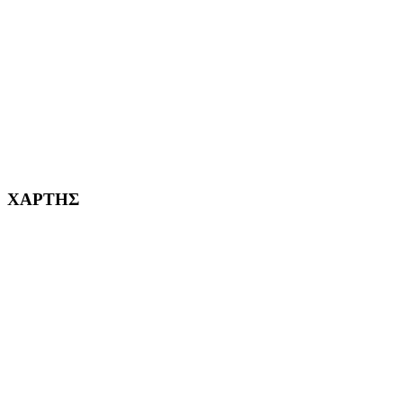
ΧΑΪΔΑΡΙ Η ΠΟΛΗ ΜΑΣ από το 1998
ΚΟΡΥΔΑΛΛΟΣ Η ΠΟΛΗ ΜΑΣ από το 2002
232382
ΧΑΡΤΗΣ