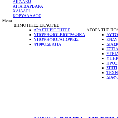
ΑΙΓΑΛΕΩ
ΑΓΙΑ ΒΑΡΒΑΡΑ
ΧΑΪΔΑΡΙ
ΚΟΡΥΔΑΛΛΟΣ
Menu
ΔΗΜΟΤΙΚΕΣ ΕΚΛΟΓΕΣ
ΔΡΑΣΤΗΡΙΟΤΗΤΕΣ
ΑΓΟΡΑ ΤΗΣ ΠΟ
ΥΠΟΨΗΦΙΟΙ-ΒΙΟΓΡΑΦΙΚΑ
ΑΥΤΟ
ΥΠΟΨΗΦΙΟΙ/ΑΠΟΨΕΙΣ
ΕΝΔΥ
ΨΗΦΟΔΕΛΤΙΑ
ΔΙΑΣ
ΕΣΤΙ
ΥΓΕΙ
ΥΠΗΡ
ΠΡΟΣ
ΣΠΙΤΙ
ΤΕΧΝ
ΔΙΑΦ