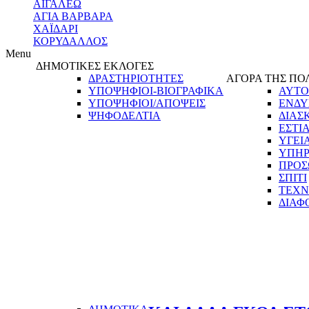
ΑΙΓΑΛΕΩ
ΑΓΙΑ ΒΑΡΒΑΡΑ
ΧΑΪΔΑΡΙ
ΚΟΡΥΔΑΛΛΟΣ
Menu
ΔΗΜΟΤΙΚΕΣ ΕΚΛΟΓΕΣ
ΔΡΑΣΤΗΡΙΟΤΗΤΕΣ
ΑΓΟΡΑ ΤΗΣ ΠΟ
ΥΠΟΨΗΦΙΟΙ-ΒΙΟΓΡΑΦΙΚΑ
ΑΥΤΟ
ΥΠΟΨΗΦΙΟΙ/ΑΠΟΨΕΙΣ
ΕΝΔΥ
ΨΗΦΟΔΕΛΤΙΑ
ΔΙΑΣ
ΕΣΤΙ
ΥΓΕΙ
ΥΠΗΡ
ΠΡΟΣ
ΣΠΙΤΙ
ΤΕΧΝ
ΔΙΑΦ