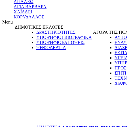
ΑΙΓΑΛΕΩ
ΑΓΙΑ ΒΑΡΒΑΡΑ
ΧΑΪΔΑΡΙ
ΚΟΡΥΔΑΛΛΟΣ
Menu
ΔΗΜΟΤΙΚΕΣ ΕΚΛΟΓΕΣ
ΔΡΑΣΤΗΡΙΟΤΗΤΕΣ
ΑΓΟΡΑ ΤΗΣ ΠΟ
ΥΠΟΨΗΦΙΟΙ-ΒΙΟΓΡΑΦΙΚΑ
ΑΥΤΟ
ΥΠΟΨΗΦΙΟΙ/ΑΠΟΨΕΙΣ
ΕΝΔΥ
ΨΗΦΟΔΕΛΤΙΑ
ΔΙΑΣ
ΕΣΤΙ
ΥΓΕΙ
ΥΠΗΡ
ΠΡΟΣ
ΣΠΙΤΙ
ΤΕΧΝ
ΔΙΑΦ