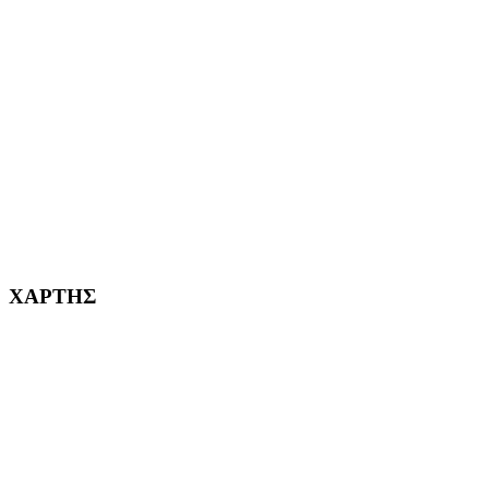
ΑΓ. ΒΑΡΒΑΡΑ Η ΠΟΛΗ ΜΑΣ από το 1995
ΧΑΪΔΑΡΙ Η ΠΟΛΗ ΜΑΣ από το 1998
ΚΟΡΥΔΑΛΛΟΣ Η ΠΟΛΗ ΜΑΣ από το 2002
232382
ΧΑΡΤΗΣ