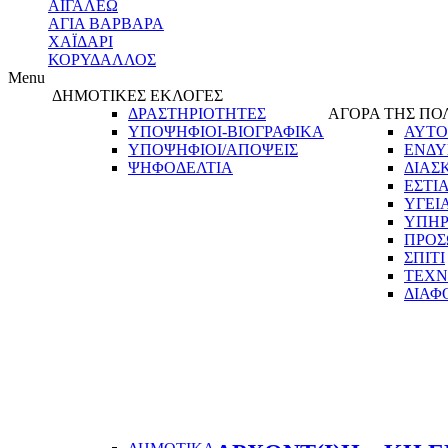
ΑΙΓΑΛΕΩ
ΑΓΙΑ ΒΑΡΒΑΡΑ
ΧΑΪΔΑΡΙ
ΚΟΡΥΔΑΛΛΟΣ
Menu
ΔΗΜΟΤΙΚΕΣ ΕΚΛΟΓΕΣ
ΔΡΑΣΤΗΡΙΟΤΗΤΕΣ
ΑΓΟΡΑ ΤΗΣ ΠΟ
ΥΠΟΨΗΦΙΟΙ-ΒΙΟΓΡΑΦΙΚΑ
ΑΥΤΟ
ΥΠΟΨΗΦΙΟΙ/ΑΠΟΨΕΙΣ
ΕΝΔΥ
ΨΗΦΟΔΕΛΤΙΑ
ΔΙΑΣ
ΕΣΤΙ
ΥΓΕΙ
ΥΠΗΡ
ΠΡΟΣ
ΣΠΙΤΙ
ΤΕΧΝ
ΔΙΑΦ