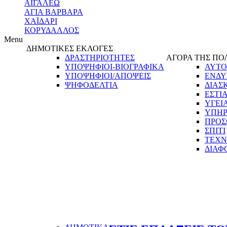
ΑΙΓΑΛΕΩ
ΑΓΙΑ ΒΑΡΒΑΡΑ
ΧΑΪΔΑΡΙ
ΚΟΡΥΔΑΛΛΟΣ
Menu
ΔΗΜΟΤΙΚΕΣ ΕΚΛΟΓΕΣ
ΔΡΑΣΤΗΡΙΟΤΗΤΕΣ
ΑΓΟΡΑ ΤΗΣ ΠΟ
ΥΠΟΨΗΦΙΟΙ-ΒΙΟΓΡΑΦΙΚΑ
ΑΥΤΟ
ΥΠΟΨΗΦΙΟΙ/ΑΠΟΨΕΙΣ
ΕΝΔΥ
ΨΗΦΟΔΕΛΤΙΑ
ΔΙΑΣ
ΕΣΤΙ
ΥΓΕΙ
ΥΠΗΡ
ΠΡΟΣ
ΣΠΙΤΙ
ΤΕΧΝ
ΔΙΑΦ