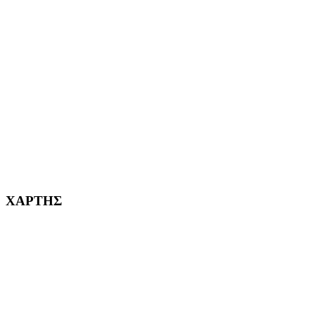
ΑΙΓΑΛΕΩ Η ΠΟΛΗ ΜΑΣ από το 2004
ΑΓ. ΒΑΡΒΑΡΑ Η ΠΟΛΗ ΜΑΣ από το 1995
ΧΑΪΔΑΡΙ Η ΠΟΛΗ ΜΑΣ από το 1998
ΚΟΡΥΔΑΛΛΟΣ Η ΠΟΛΗ ΜΑΣ από το 2002
232382
ΧΑΡΤΗΣ