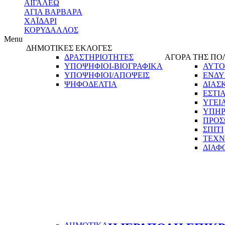
ΑΙΓΑΛΕΩ
ΑΓΙΑ ΒΑΡΒΑΡΑ
ΧΑΪΔΑΡΙ
ΚΟΡΥΔΑΛΛΟΣ
Menu
ΔΗΜΟΤΙΚΕΣ ΕΚΛΟΓΕΣ
ΔΡΑΣΤΗΡΙΟΤΗΤΕΣ
ΑΓΟΡΑ ΤΗΣ ΠΟ
ΥΠΟΨΗΦΙΟΙ-ΒΙΟΓΡΑΦΙΚΑ
ΑΥΤΟ
ΥΠΟΨΗΦΙΟΙ/ΑΠΟΨΕΙΣ
ΕΝΔΥ
ΨΗΦΟΔΕΛΤΙΑ
ΔΙΑΣ
ΕΣΤΙ
ΥΓΕΙ
ΥΠΗΡ
ΠΡΟΣ
ΣΠΙΤΙ
ΤΕΧΝ
ΔΙΑΦ