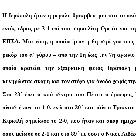
Η Ιεράπολη ήταν η μεγάλη θριαμβεύτρια στο τοπικό
εντός έδρας με 3-1 επί του συμπολίτη Ορφέα για τ
ΕΠΣΑ. Μία νίκη, η οποία ήταν η 6η σερί για τους
ρεκόρ του α΄ γύρου – από την 1η έως την 7η αγωνιστ
οποίο κρατάει την εξαιρετική φέτος Ιεράπολη
κυνηγώντας ακόμη και τον στόχο για άνοδο χωρίς τη
Στο 23΄ έπειτα από σέντρα του Πέττα ο έμπειρος
πλασέ έκανε το 1-0, ενώ στο 30΄ και πάλι ο Τριαντ
Κιρκιλή σημείωσε το 2-0, που ήταν και σκορ ημιχ
σουτ μείωσε σε 2-1 και στο 89΄ με σουτ ο Νίκος Λιβέρ