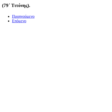
(79΄ Τιτόνης).
Προηγούμενο
Επόμενο