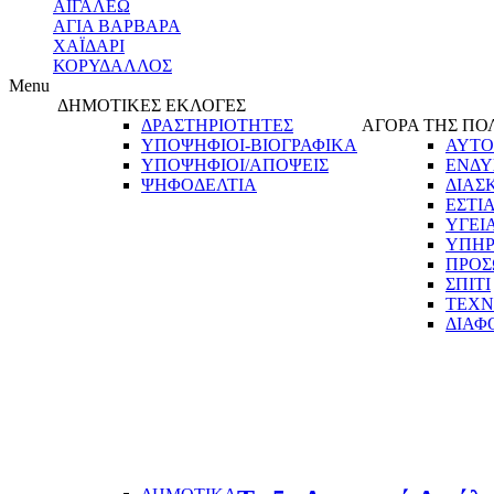
ΑΙΓΑΛΕΩ
ΑΓΙΑ ΒΑΡΒΑΡΑ
ΧΑΪΔΑΡΙ
ΚΟΡΥΔΑΛΛΟΣ
Menu
ΔΗΜΟΤΙΚΕΣ ΕΚΛΟΓΕΣ
ΔΡΑΣΤΗΡΙΟΤΗΤΕΣ
ΑΓΟΡΑ ΤΗΣ ΠΟ
ΥΠΟΨΗΦΙΟΙ-ΒΙΟΓΡΑΦΙΚΑ
ΑΥΤΟ
ΥΠΟΨΗΦΙΟΙ/ΑΠΟΨΕΙΣ
ΕΝΔΥ
ΨΗΦΟΔΕΛΤΙΑ
ΔΙΑΣ
ΕΣΤΙ
ΥΓΕΙ
ΥΠΗΡ
ΠΡΟΣ
ΣΠΙΤΙ
ΤΕΧΝ
ΔΙΑΦ