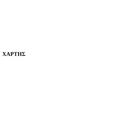
ΚΟΡΥΔΑΛΛΟΣ Η ΠΟΛΗ ΜΑΣ από το 2002
232382
ΧΑΡΤΗΣ