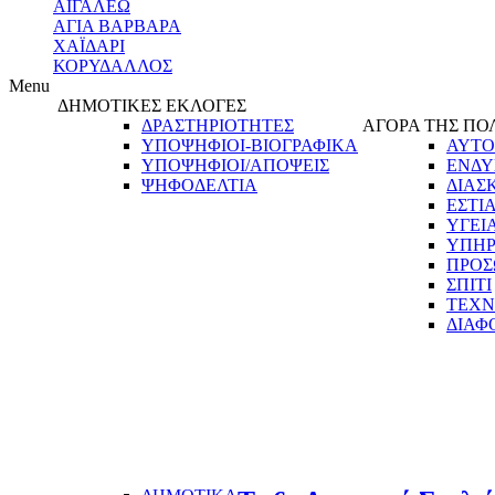
ΑΙΓΑΛΕΩ
ΑΓΙΑ ΒΑΡΒΑΡΑ
ΧΑΪΔΑΡΙ
ΚΟΡΥΔΑΛΛΟΣ
Menu
ΔΗΜΟΤΙΚΕΣ ΕΚΛΟΓΕΣ
ΔΡΑΣΤΗΡΙΟΤΗΤΕΣ
ΑΓΟΡΑ ΤΗΣ ΠΟ
ΥΠΟΨΗΦΙΟΙ-ΒΙΟΓΡΑΦΙΚΑ
ΑΥΤΟ
ΥΠΟΨΗΦΙΟΙ/ΑΠΟΨΕΙΣ
ΕΝΔΥ
ΨΗΦΟΔΕΛΤΙΑ
ΔΙΑΣ
ΕΣΤΙ
ΥΓΕΙ
ΥΠΗΡ
ΠΡΟΣ
ΣΠΙΤΙ
ΤΕΧΝ
ΔΙΑΦ