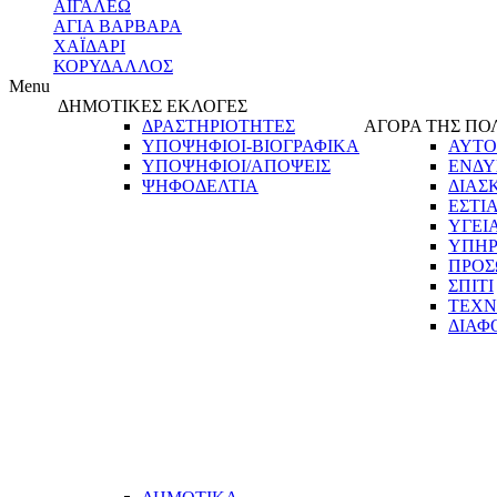
ΑΙΓΑΛΕΩ
ΑΓΙΑ ΒΑΡΒΑΡΑ
ΧΑΪΔΑΡΙ
ΚΟΡΥΔΑΛΛΟΣ
Menu
ΔΗΜΟΤΙΚΕΣ ΕΚΛΟΓΕΣ
ΔΡΑΣΤΗΡΙΟΤΗΤΕΣ
ΑΓΟΡΑ ΤΗΣ ΠΟ
ΥΠΟΨΗΦΙΟΙ-ΒΙΟΓΡΑΦΙΚΑ
ΑΥΤΟ
ΥΠΟΨΗΦΙΟΙ/ΑΠΟΨΕΙΣ
ΕΝΔΥ
ΨΗΦΟΔΕΛΤΙΑ
ΔΙΑΣ
ΕΣΤΙ
ΥΓΕΙ
ΥΠΗΡ
ΠΡΟΣ
ΣΠΙΤΙ
ΤΕΧΝ
ΔΙΑΦ