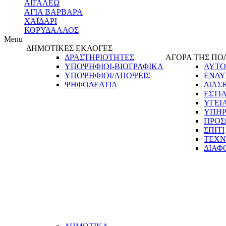
ΑΙΓΑΛΕΩ
ΑΓΙΑ ΒΑΡΒΑΡΑ
ΧΑΪΔΑΡΙ
ΚΟΡΥΔΑΛΛΟΣ
Menu
ΔΗΜΟΤΙΚΕΣ ΕΚΛΟΓΕΣ
ΔΡΑΣΤΗΡΙΟΤΗΤΕΣ
ΑΓΟΡΑ ΤΗΣ ΠΟ
ΥΠΟΨΗΦΙΟΙ-ΒΙΟΓΡΑΦΙΚΑ
ΑΥΤΟ
ΥΠΟΨΗΦΙΟΙ/ΑΠΟΨΕΙΣ
ΕΝΔΥ
ΨΗΦΟΔΕΛΤΙΑ
ΔΙΑΣ
ΕΣΤΙ
ΥΓΕΙ
ΥΠΗΡ
ΠΡΟΣ
ΣΠΙΤΙ
ΤΕΧΝ
ΔΙΑΦ