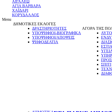
ΑΙΓΑΛΕΩ
ΑΓΙΑ ΒΑΡΒΑΡΑ
ΧΑΪΔΑΡΙ
ΚΟΡΥΔΑΛΛΟΣ
Menu
ΔΗΜΟΤΙΚΕΣ ΕΚΛΟΓΕΣ
ΔΡΑΣΤΗΡΙΟΤΗΤΕΣ
ΑΓΟΡΑ ΤΗΣ ΠΟ
ΥΠΟΨΗΦΙΟΙ-ΒΙΟΓΡΑΦΙΚΑ
ΑΥΤΟ
ΥΠΟΨΗΦΙΟΙ/ΑΠΟΨΕΙΣ
ΕΝΔΥ
ΨΗΦΟΔΕΛΤΙΑ
ΔΙΑΣ
ΕΣΤΙ
ΥΓΕΙ
ΥΠΗΡ
ΠΡΟΣ
ΣΠΙΤΙ
ΤΕΧΝ
ΔΙΑΦ