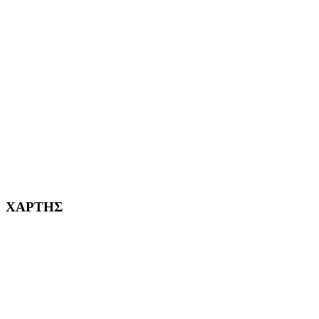
ΑΙΓΑΛΕΩ Η ΠΟΛΗ ΜΑΣ από το 2004
ΑΓ. ΒΑΡΒΑΡΑ Η ΠΟΛΗ ΜΑΣ από το 1995
ΧΑΪΔΑΡΙ Η ΠΟΛΗ ΜΑΣ από το 1998
ΚΟΡΥΔΑΛΛΟΣ Η ΠΟΛΗ ΜΑΣ από το 2002
232382
ΧΑΡΤΗΣ