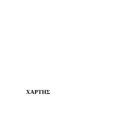
ΑΙΓΑΛΕΩ Η ΠΟΛΗ ΜΑΣ από το 2004
ΑΓ. ΒΑΡΒΑΡΑ Η ΠΟΛΗ ΜΑΣ από το 1995
ΧΑΪΔΑΡΙ Η ΠΟΛΗ ΜΑΣ από το 1998
ΚΟΡΥΔΑΛΛΟΣ Η ΠΟΛΗ ΜΑΣ από το 2002
232382
ΧΑΡΤΗΣ