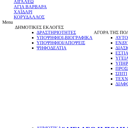
ΑΙΓΑΛΕΩ
ΑΓΙΑ ΒΑΡΒΑΡΑ
ΧΑΪΔΑΡΙ
ΚΟΡΥΔΑΛΛΟΣ
Menu
ΔΗΜΟΤΙΚΕΣ ΕΚΛΟΓΕΣ
ΔΡΑΣΤΗΡΙΟΤΗΤΕΣ
ΑΓΟΡΑ ΤΗΣ ΠΟ
ΥΠΟΨΗΦΙΟΙ-ΒΙΟΓΡΑΦΙΚΑ
ΑΥΤΟ
ΥΠΟΨΗΦΙΟΙ/ΑΠΟΨΕΙΣ
ΕΝΔΥ
ΨΗΦΟΔΕΛΤΙΑ
ΔΙΑΣ
ΕΣΤΙ
ΥΓΕΙ
ΥΠΗΡ
ΠΡΟΣ
ΣΠΙΤΙ
ΤΕΧΝ
ΔΙΑΦ