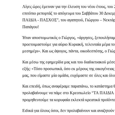
Λίγες ώρες έμειναν για την έλευση του νέου έτους, το
επιτόπιο ρεπορτάζ το απόγευμα του Σαββάτου 30 Δεκε
ΠΑΙΔΙΑ - ΠΑΣΧΟΣ”, του αγαπητού, Γιώργου – Νεκτάρι
Παπάγου!
Ήταν αποστομωτικός ο Γιώργος, «άργησες, ξεπουλήσαμε
προετοιμαστούμε για αύριο Κυριακή, τελευταία μέρα του 
μεσημέρι». Και ως άψογος, πάντα, οικοδεσπότης, ο Γιώρ
Και μέσω της εφημερίδα μας και του διαδικτυακού μέσο
εξής: «Τόσο προσωπικά, όσο εκ μέρους της οικογένεια
μας, που είμαστε μία ομάδα, ευχόμαστε σε όλες και όλο
Και επειδή, όπως αναφέραμε παραπάνω, το κατάστημα θα
προλαβαίνουμε να πάμε στο Κρεοπωλείο “ΤΑ ΠΑΙΔΙΑ -
προμηθευτούμε τα κορυφαία εκλεκτά κρεατικά προϊόντα
Ειδικά για όλους όσοι, δεν προλαβαίνουν και αναζητο