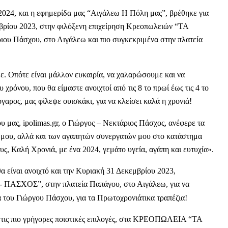
υ 2024, και η εφημερίδα μας “Αιγάλεω Η Πόλη μας”, βρέθηκε για
μβρίου 2023, στην φιλόξενη επιχείρηση Κρεοπωλειών “ΤΑ
ου Πάσχου, στο Αιγάλεω και πιο συγκεκριμένα στην πλατεία
. Οπότε είναι μάλλον ευκαιρία, να χαλαρώσουμε και να
χρόνου, που θα είμαστε ανοιχτοί από τις 8 το πρωί έως τις 4 το
γαρος, μας φίλεψε ουισκάκι, για να κλείσει καλά η χρονιά!
υ μας, ipolimas.gr, ο Γιώργος – Νεκτάριος Πάσχος, ανέφερε τα
ς μου, αλλά και των αγαπητών συνεργατών μου στο κατάστημα
υς, Καλή Χρονιά, με ένα 2024, γεμάτο υγεία, αγάπη και ευτυχία».
 είναι ανοιχτό και την Κυριακή 31 Δεκεμβρίου 2023,
 ΠΑΣΧΟΣ”, στην πλατεία Παπάγου, στο Αιγάλεω, για να
 του Γιώργου Πάσχου, για τα Πρωτοχρονιάτικα τραπέζια!
ύν τις πιο γρήγορες ποιοτικές επιλογές, στα ΚΡΕΟΠΩΛΕΙΑ “ΤΑ