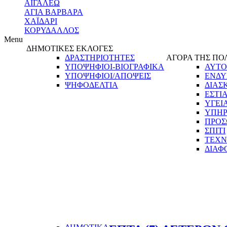
ΑΙΓΑΛΕΩ
ΑΓΙΑ ΒΑΡΒΑΡΑ
ΧΑΪΔΑΡΙ
ΚΟΡΥΔΑΛΛΟΣ
Menu
ΔΗΜΟΤΙΚΕΣ ΕΚΛΟΓΕΣ
ΔΡΑΣΤΗΡΙΟΤΗΤΕΣ
ΑΓΟΡΑ ΤΗΣ ΠΟ
ΥΠΟΨΗΦΙΟΙ-ΒΙΟΓΡΑΦΙΚΑ
ΑΥΤΟ
ΥΠΟΨΗΦΙΟΙ/ΑΠΟΨΕΙΣ
ΕΝΔΥ
ΨΗΦΟΔΕΛΤΙΑ
ΔΙΑΣ
ΕΣΤΙ
ΥΓΕΙ
ΥΠΗΡ
ΠΡΟΣ
ΣΠΙΤΙ
ΤΕΧΝ
ΔΙΑΦ