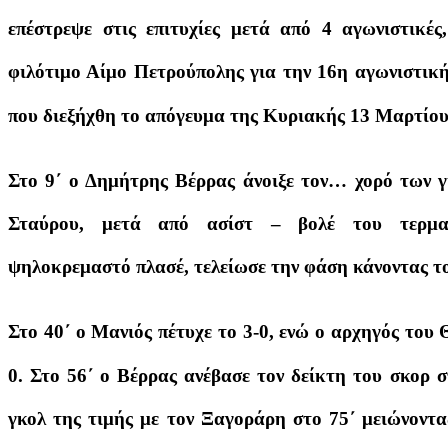
επέστρεψε στις επιτυχίες μετά από 4 αγωνιστικές
φιλότιμο Αίμο Πετρούπολης για την 16η αγωνιστικ
που διεξήχθη το απόγευμα της Κυριακής 13 Μαρτίο
Στο 9΄ ο Δημήτρης Βέρρας άνοιξε τον… χορό των γκ
Σταύρου, μετά από ασίστ – βολέ του τερμα
ψηλοκρεμαστό πλασέ, τελείωσε την φάση κάνοντας το
Στο 40΄ ο Μανιός πέτυχε το 3-0, ενώ ο αρχηγός του 
0. Στο 56΄ ο Βέρρας ανέβασε τον δείκτη του σκορ σ
γκολ της τιμής με τον Ξαγοράρη στο 75΄ μειώνοντα