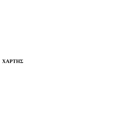
ΧΑΪΔΑΡΙ Η ΠΟΛΗ ΜΑΣ από το 1998
ΚΟΡΥΔΑΛΛΟΣ Η ΠΟΛΗ ΜΑΣ από το 2002
232382
ΧΑΡΤΗΣ