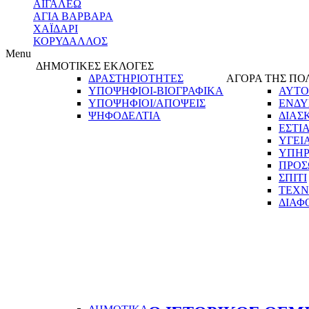
ΑΙΓΑΛΕΩ
ΑΓΙΑ ΒΑΡΒΑΡΑ
ΧΑΪΔΑΡΙ
ΚΟΡΥΔΑΛΛΟΣ
Menu
ΔΗΜΟΤΙΚΕΣ ΕΚΛΟΓΕΣ
ΔΡΑΣΤΗΡΙΟΤΗΤΕΣ
ΑΓΟΡΑ ΤΗΣ ΠΟ
ΥΠΟΨΗΦΙΟΙ-ΒΙΟΓΡΑΦΙΚΑ
ΑΥΤΟ
ΥΠΟΨΗΦΙΟΙ/ΑΠΟΨΕΙΣ
ΕΝΔΥ
ΨΗΦΟΔΕΛΤΙΑ
ΔΙΑΣ
ΕΣΤΙ
ΥΓΕΙ
ΥΠΗΡ
ΠΡΟΣ
ΣΠΙΤΙ
ΤΕΧΝ
ΔΙΑΦ