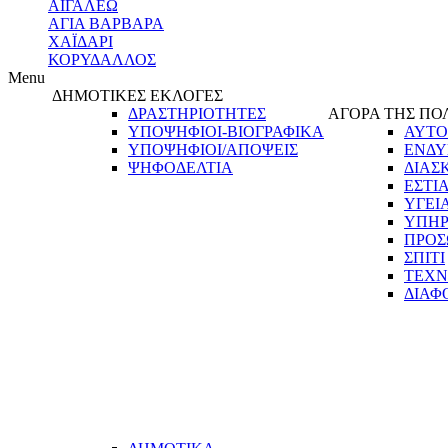
ΑΙΓΑΛΕΩ
ΑΓΙΑ ΒΑΡΒΑΡΑ
ΧΑΪΔΑΡΙ
ΚΟΡΥΔΑΛΛΟΣ
Menu
ΔΗΜΟΤΙΚΕΣ ΕΚΛΟΓΕΣ
ΔΡΑΣΤΗΡΙΟΤΗΤΕΣ
ΑΓΟΡΑ ΤΗΣ ΠΟ
ΥΠΟΨΗΦΙΟΙ-ΒΙΟΓΡΑΦΙΚΑ
ΑΥΤΟ
ΥΠΟΨΗΦΙΟΙ/ΑΠΟΨΕΙΣ
ΕΝΔΥ
ΨΗΦΟΔΕΛΤΙΑ
ΔΙΑΣ
ΕΣΤΙ
ΥΓΕΙ
ΥΠΗΡ
ΠΡΟΣ
ΣΠΙΤΙ
ΤΕΧΝ
ΔΙΑΦ