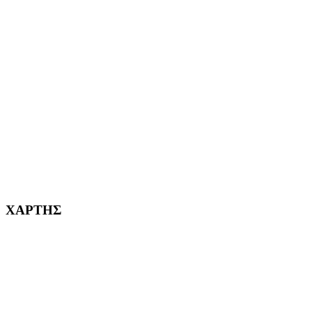
ΑΙΓΑΛΕΩ Η ΠΟΛΗ ΜΑΣ από το 2004
ΑΓ. ΒΑΡΒΑΡΑ Η ΠΟΛΗ ΜΑΣ από το 1995
ΧΑΪΔΑΡΙ Η ΠΟΛΗ ΜΑΣ από το 1998
ΚΟΡΥΔΑΛΛΟΣ Η ΠΟΛΗ ΜΑΣ από το 2002
232382
ΧΑΡΤΗΣ