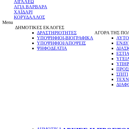
ΑΙΓΑΛΕΩ
ΑΓΙΑ ΒΑΡΒΑΡΑ
ΧΑΪΔΑΡΙ
ΚΟΡΥΔΑΛΛΟΣ
Menu
ΔΗΜΟΤΙΚΕΣ ΕΚΛΟΓΕΣ
ΔΡΑΣΤΗΡΙΟΤΗΤΕΣ
ΑΓΟΡΑ ΤΗΣ ΠΟ
ΥΠΟΨΗΦΙΟΙ-ΒΙΟΓΡΑΦΙΚΑ
ΑΥΤΟ
ΥΠΟΨΗΦΙΟΙ/ΑΠΟΨΕΙΣ
ΕΝΔΥ
ΨΗΦΟΔΕΛΤΙΑ
ΔΙΑΣ
ΕΣΤΙ
ΥΓΕΙ
ΥΠΗΡ
ΠΡΟΣ
ΣΠΙΤΙ
ΤΕΧΝ
ΔΙΑΦ