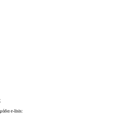
Σ
άδα e-lisis: