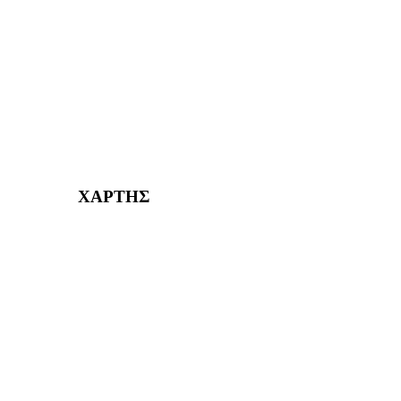
ΧΑΪΔΑΡΙ Η ΠΟΛΗ ΜΑΣ από το 1998
ΚΟΡΥΔΑΛΛΟΣ Η ΠΟΛΗ ΜΑΣ από το 2002
232382
ΧΑΡΤΗΣ