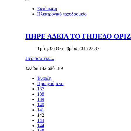
Εκτύπωση
Ηλεκτρονικό ταχυδρομείο
ΠΗΡΕ ΑΔΕΙΑ ΤΟ ΓΗΠΕΔΟ ΟΡΙ
Τρίτη, 06 Οκτωβρίου 2015 22:37
Περισσότερα...
Σελίδα 142 από 189
Έναρξη
Προηγούμενο
137
138
139
140
141
142
143
144
145