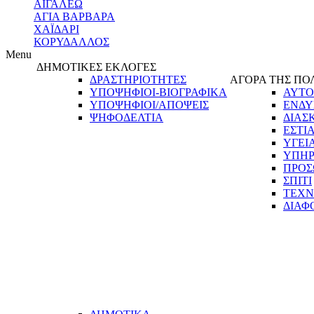
ΑΙΓΑΛΕΩ
ΑΓΙΑ ΒΑΡΒΑΡΑ
ΧΑΪΔΑΡΙ
ΚΟΡΥΔΑΛΛΟΣ
Menu
ΔΗΜΟΤΙΚΕΣ ΕΚΛΟΓΕΣ
ΔΡΑΣΤΗΡΙΟΤΗΤΕΣ
ΑΓΟΡΑ ΤΗΣ ΠΟ
ΥΠΟΨΗΦΙΟΙ-ΒΙΟΓΡΑΦΙΚΑ
ΑΥΤΟ
ΥΠΟΨΗΦΙΟΙ/ΑΠΟΨΕΙΣ
ΕΝΔΥ
ΨΗΦΟΔΕΛΤΙΑ
ΔΙΑΣ
ΕΣΤΙ
ΥΓΕΙ
ΥΠΗΡ
ΠΡΟΣ
ΣΠΙΤΙ
ΤΕΧΝ
ΔΙΑΦ