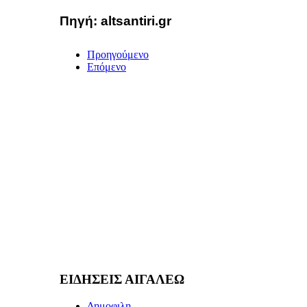
Πηγή
: altsantiri.gr
Προηγούμενο
Επόμενο
ΕΙΔΗΣΕΙΣ ΑΙΓΑΛΕΩ
Δημοφιλη