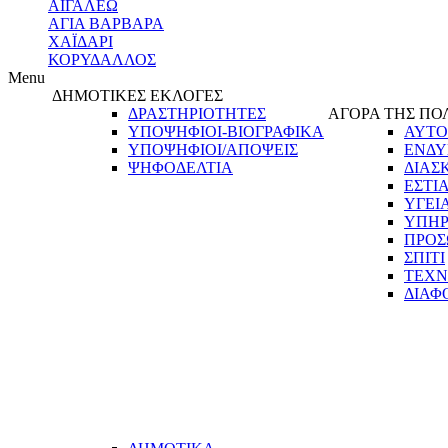
ΑΙΓΑΛΕΩ
ΑΓΙΑ ΒΑΡΒΑΡΑ
ΧΑΪΔΑΡΙ
ΚΟΡΥΔΑΛΛΟΣ
Menu
ΔΗΜΟΤΙΚΕΣ ΕΚΛΟΓΕΣ
ΔΡΑΣΤΗΡΙΟΤΗΤΕΣ
ΑΓΟΡΑ ΤΗΣ ΠΟ
ΥΠΟΨΗΦΙΟΙ-ΒΙΟΓΡΑΦΙΚΑ
ΑΥΤΟ
ΥΠΟΨΗΦΙΟΙ/ΑΠΟΨΕΙΣ
ΕΝΔΥ
ΨΗΦΟΔΕΛΤΙΑ
ΔΙΑΣ
ΕΣΤΙ
ΥΓΕΙ
ΥΠΗΡ
ΠΡΟΣ
ΣΠΙΤΙ
ΤΕΧΝ
ΔΙΑΦ