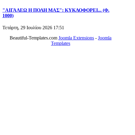
"ΑΙΓΑΛΕΩ Η ΠΟΛΗ ΜΑΣ": ΚΥΚΛΟΦΟΡΕΙ... (Φ.
1000)
Τετάρτη, 29 Ιουλίου 2026 17:51
Beautiful-Templates.com
Joomla Extensions
-
Joomla
Templates
ΤΟ ΜΕΓΑΛΥΤΕΡΟ ΔΙΚΤΥΟ ΤΟΠΙΚΩΝ
ΕΦΗΜΕΡΙΔΩΝ
ΑΙΓΑΛΕΩ Η ΠΟΛΗ ΜΑΣ από το 2004
ΑΓ. ΒΑΡΒΑΡΑ Η ΠΟΛΗ ΜΑΣ από το 1995
ΧΑΪΔΑΡΙ Η ΠΟΛΗ ΜΑΣ από το 1998
ΚΟΡΥΔΑΛΛΟΣ Η ΠΟΛΗ ΜΑΣ από το 2002