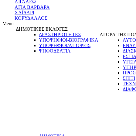
ΑΙΓΑΛΕΩ
ΑΓΙΑ ΒΑΡΒΑΡΑ
ΧΑΪΔΑΡΙ
ΚΟΡΥΔΑΛΛΟΣ
Menu
ΔΗΜΟΤΙΚΕΣ ΕΚΛΟΓΕΣ
ΔΡΑΣΤΗΡΙΟΤΗΤΕΣ
ΑΓΟΡΑ ΤΗΣ ΠΟ
ΥΠΟΨΗΦΙΟΙ-ΒΙΟΓΡΑΦΙΚΑ
ΑΥΤΟ
ΥΠΟΨΗΦΙΟΙ/ΑΠΟΨΕΙΣ
ΕΝΔΥ
ΨΗΦΟΔΕΛΤΙΑ
ΔΙΑΣ
ΕΣΤΙ
ΥΓΕΙ
ΥΠΗΡ
ΠΡΟΣ
ΣΠΙΤΙ
ΤΕΧΝ
ΔΙΑΦ