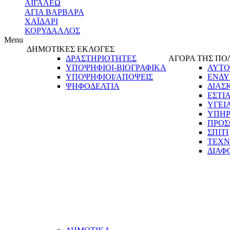
ΑΙΓΑΛΕΩ
ΑΓΙΑ ΒΑΡΒΑΡΑ
ΧΑΪΔΑΡΙ
ΚΟΡΥΔΑΛΛΟΣ
Menu
ΔΗΜΟΤΙΚΕΣ ΕΚΛΟΓΕΣ
ΔΡΑΣΤΗΡΙΟΤΗΤΕΣ
ΑΓΟΡΑ ΤΗΣ ΠΟ
ΥΠΟΨΗΦΙΟΙ-ΒΙΟΓΡΑΦΙΚΑ
ΑΥΤΟ
ΥΠΟΨΗΦΙΟΙ/ΑΠΟΨΕΙΣ
ΕΝΔΥ
ΨΗΦΟΔΕΛΤΙΑ
ΔΙΑΣ
ΕΣΤΙ
ΥΓΕΙ
ΥΠΗΡ
ΠΡΟΣ
ΣΠΙΤΙ
ΤΕΧΝ
ΔΙΑΦ