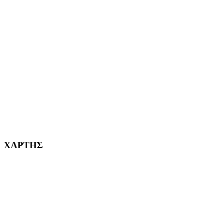
ΑΙΓΑΛΕΩ Η ΠΟΛΗ ΜΑΣ από το 2004
ΑΓ. ΒΑΡΒΑΡΑ Η ΠΟΛΗ ΜΑΣ από το 1995
ΧΑΪΔΑΡΙ Η ΠΟΛΗ ΜΑΣ από το 1998
ΚΟΡΥΔΑΛΛΟΣ Η ΠΟΛΗ ΜΑΣ από το 2002
232382
ΧΑΡΤΗΣ