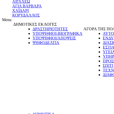
ΑΙΓΑΛΕΩ
ΑΓΙΑ ΒΑΡΒΑΡΑ
ΧΑΪΔΑΡΙ
ΚΟΡΥΔΑΛΛΟΣ
Menu
ΔΗΜΟΤΙΚΕΣ ΕΚΛΟΓΕΣ
ΔΡΑΣΤΗΡΙΟΤΗΤΕΣ
ΑΓΟΡΑ ΤΗΣ ΠΟ
ΥΠΟΨΗΦΙΟΙ-ΒΙΟΓΡΑΦΙΚΑ
ΑΥΤΟ
ΥΠΟΨΗΦΙΟΙ/ΑΠΟΨΕΙΣ
ΕΝΔΥ
ΨΗΦΟΔΕΛΤΙΑ
ΔΙΑΣ
ΕΣΤΙ
ΥΓΕΙ
ΥΠΗΡ
ΠΡΟΣ
ΣΠΙΤΙ
ΤΕΧΝ
ΔΙΑΦ