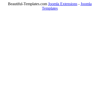
Beautiful-Templates.com
Joomla Extensions
-
Joomla
Templates
ΤΟ ΜΕΓΑΛΥΤΕΡΟ ΔΙΚΤΥΟ ΤΟΠΙΚΩΝ
ΕΦΗΜΕΡΙΔΩΝ
ΑΙΓΑΛΕΩ Η ΠΟΛΗ ΜΑΣ από το 2004
ΑΓ. ΒΑΡΒΑΡΑ Η ΠΟΛΗ ΜΑΣ από το 1995
ΧΑΪΔΑΡΙ Η ΠΟΛΗ ΜΑΣ από το 1998
ΚΟΡΥΔΑΛΛΟΣ Η ΠΟΛΗ ΜΑΣ από το 2002