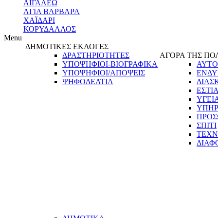
ΑΙΓΑΛΕΩ
ΑΓΙΑ ΒΑΡΒΑΡΑ
ΧΑΪΔΑΡΙ
ΚΟΡΥΔΑΛΛΟΣ
Menu
ΔΗΜΟΤΙΚΕΣ ΕΚΛΟΓΕΣ
ΔΡΑΣΤΗΡΙΟΤΗΤΕΣ
ΑΓΟΡΑ ΤΗΣ ΠΟ
ΥΠΟΨΗΦΙΟΙ-ΒΙΟΓΡΑΦΙΚΑ
ΑΥΤΟ
ΥΠΟΨΗΦΙΟΙ/ΑΠΟΨΕΙΣ
ΕΝΔΥ
ΨΗΦΟΔΕΛΤΙΑ
ΔΙΑΣ
ΕΣΤΙ
ΥΓΕΙ
ΥΠΗΡ
ΠΡΟΣ
ΣΠΙΤΙ
ΤΕΧΝ
ΔΙΑΦ