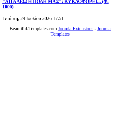
"ΑΙΓΑΛΕΩ Η ΠΟΛΗ ΜΑΣ": ΚΥΚΛΟΦΟΡΕΙ... (Φ.
1000)
Τετάρτη, 29 Ιουλίου 2026 17:51
Beautiful-Templates.com
Joomla Extensions
-
Joomla
Templates
ΤΟ ΜΕΓΑΛΥΤΕΡΟ ΔΙΚΤΥΟ ΤΟΠΙΚΩΝ
ΕΦΗΜΕΡΙΔΩΝ
ΑΙΓΑΛΕΩ Η ΠΟΛΗ ΜΑΣ από το 2004
ΑΓ. ΒΑΡΒΑΡΑ Η ΠΟΛΗ ΜΑΣ από το 1995
ΧΑΪΔΑΡΙ Η ΠΟΛΗ ΜΑΣ από το 1998
ΚΟΡΥΔΑΛΛΟΣ Η ΠΟΛΗ ΜΑΣ από το 2002