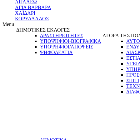
ΑΙΓΑΛΕΩ
ΑΓΙΑ ΒΑΡΒΑΡΑ
ΧΑΪΔΑΡΙ
ΚΟΡΥΔΑΛΛΟΣ
Menu
ΔΗΜΟΤΙΚΕΣ ΕΚΛΟΓΕΣ
ΔΡΑΣΤΗΡΙΟΤΗΤΕΣ
ΑΓΟΡΑ ΤΗΣ ΠΟ
ΥΠΟΨΗΦΙΟΙ-ΒΙΟΓΡΑΦΙΚΑ
ΑΥΤΟ
ΥΠΟΨΗΦΙΟΙ/ΑΠΟΨΕΙΣ
ΕΝΔΥ
ΨΗΦΟΔΕΛΤΙΑ
ΔΙΑΣ
ΕΣΤΙ
ΥΓΕΙ
ΥΠΗΡ
ΠΡΟΣ
ΣΠΙΤΙ
ΤΕΧΝ
ΔΙΑΦ