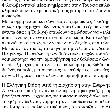
Φιλοκυβερνητικά μέσα ενημέρωσης στην Τουρκία επιλέγο
κλιμακώσουν την εμπρηστική τους ρητορική, στρέφοντα
κυριαρχίας.
Με αφορμή ακόμη και συνήθεις επιχειρησιακές δραστη
όπως πτήσεις μαχητικών εντός του εθνικού εέριου χώρ
έντυπα όπως η Turkiye) σπεύδουν να μιλήσουν για «ελ
που δείχνουν την εγγύτητα νησιών όπως το Καστελλόριζ
ανοιχτά το καθεστώς των νησιών του Αιγαίου, απαιτών
Με αυτόν τον τρόπο, το αφήγημα της Άλωσης συνδέεται
Πατρίδας». Η κατάληψη των βυζαντινών τειχών του τότε
νομιμοποίηση για την αμφισβήτηση των θαλάσσιων ζων
η επίδειξη ισχύος αποτελεί το επικάλυμμα μιας βαθύτερη
διεθνές επίπεδο, μεταφέροντας τις αυθαίρετες ερμηνείε
στον ΟΗΕ, μέσω επιστολών που αμφισβητούν τα νόμιμα
Η Ελληνική Στάση. Από τη Διαχείριση στην Ενεργη
Απέναντι σε αυτή την ανακυκλούμενη στρατηγική, η π
βασίζεται στην ψυχραιμία, τις τυποποιημένες διπλωματικ
τήρηση της διεθνούς νομιμότητας – αποδεικνύεται πλέο
την Ιστορία ως πολιορκητικό κριό για να γκριζάρει το Α