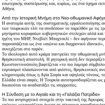
εσωτερικής συσπείρωσης και, κυρίως, ως ένα όχημα εκ
Αθήνα.
Από την Ιστορική Μνήμη στο Νεο-οθωμανικό Αφήγ
Η ανατομία αυτής της συστηματικής εργαλειοποίησης α
των τουρκικών ελίτ να συνδέσουν το παρελθόν με τις τρ
μηνύματα κορυφαίων κυβερνητικών στελεχών αλλά και τ
ηγέτη του MHP, Ντεβλέτ Μπαχτσελί – δεν αφήνουν πε
παρουσιάζεται ως ένα «αιώνιο και διαχρονικό ιδανικό»
συνεχίζεται στο παρόν.
Το ιδεολογικό αυτό κράμα παντρεύει την οθωμανική μνή
θρησκευτική αποστολή. Η ρητορική αυτή δεν περιορίζε
Κωνσταντινούπολη βαφτίζεται «το πιο λαμπρό σύμβολο 
εορτασμοί πλαισιώνονται από φιέστες, θρησκευτικές α
κληρονομιάς όπως η Αγία Σοφία και υψηλούς τόνους, το
Ελλάδα είναι σαφές. Η Τουρκία αυτοπροσδιορίζεται ως 
δικαιούται να αναδιατάξει τις ισορροπίες.
Η Σύνδεση με το Αιγαίο και τη «Γαλάζια Πατρίδα»
Το πιο ανησυχητικό στοιχείο στην τακτική της Άγκυρας 
επέτειος μεταφράζεται άμεσα σε σύγχρονη παραβατικότητ