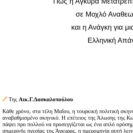
Πώς η Άγκυρα Μετατρέπε
σε Μοχλό Αναθεω
και η Ανάγκη για μ
Ελληνική Απά
Της
Αικ.Γ.Δασκαλοπούλου
Κάθε χρόνο, στα τέλη Μαΐου, η τουρκική πολιτική σκην
αναβαθμισμένο σκηνικό. Η επέτειος της Άλωσης της Κω
πάψει προ πολλού να προσεγγίζεται ως ένα απλό ορόσημ
σημερινής ηγεσίας της Άγκυρας, η ημερομηνία αυτή λειτ