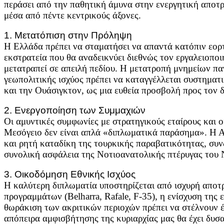
περάσει από την παθητική άμυνα στην ενεργητική αποτ
μέσα από πέντε κεντρικούς άξονες.
1. Μετατόπιση στην Πρόληψη
Η Ελλάδα πρέπει να σταματήσει να απαντά κατόπιν εορτ
εκστρατεία που θα αναδεικνύει διεθνώς τον εργαλειοποι
μετατραπεί σε απειλή πεδίου. Η μετατροπή μνημείων π
γεωπολιτικής ισχύος πρέπει να καταγγέλλεται συστημα
και την Ουάσιγκτον, ως μια ευθεία προσβολή προς τον δ
2. Ενεργοποίηση των Συμμαχιών
Οι αμυντικές συμφωνίες με στρατηγικούς εταίρους και ο
Μεσόγειο δεν είναι απλά «διπλωματικά παράσημα». Η Α
και ρητή καταδίκη της τουρκικής παραβατικότητας, συν
συνολική ασφάλεια της Νοτιοανατολικής πτέρυγας του
3. Οικοδόμηση Εθνικής Ισχύος
Η καλύτερη διπλωματία υποστηρίζεται από ισχυρή αποτ
προγραμμάτων (Belharra, Rafale, F-35), η ενίσχυση της 
θωράκιση των ακριτικών περιοχών πρέπει να στέλνουν 
απόπειρα αμφισβήτησης της κυριαρχίας μας θα έχει δυσα