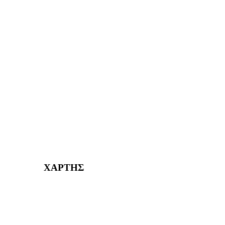
ΑΙΓΑΛΕΩ Η ΠΟΛΗ ΜΑΣ από το 2004
ΑΓ. ΒΑΡΒΑΡΑ Η ΠΟΛΗ ΜΑΣ από το 1995
ΧΑΪΔΑΡΙ Η ΠΟΛΗ ΜΑΣ από το 1998
ΚΟΡΥΔΑΛΛΟΣ Η ΠΟΛΗ ΜΑΣ από το 2002
232382
ΧΑΡΤΗΣ