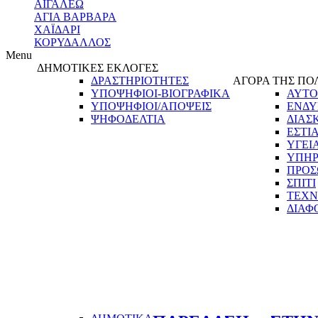
ΑΙΓΑΛΕΩ
ΑΓΙΑ ΒΑΡΒΑΡΑ
ΧΑΪΔΑΡΙ
ΚΟΡΥΔΑΛΛΟΣ
Menu
ΔΗΜΟΤΙΚΕΣ ΕΚΛΟΓΕΣ
ΔΡΑΣΤΗΡΙΟΤΗΤΕΣ
ΑΓΟΡΑ ΤΗΣ ΠΟ
ΥΠΟΨΗΦΙΟΙ-ΒΙΟΓΡΑΦΙΚΑ
ΑΥΤΟ
ΥΠΟΨΗΦΙΟΙ/ΑΠΟΨΕΙΣ
ΕΝΔΥ
ΨΗΦΟΔΕΛΤΙΑ
ΔΙΑΣ
ΕΣΤΙ
ΥΓΕΙ
ΥΠΗΡ
ΠΡΟΣ
ΣΠΙΤΙ
ΤΕΧΝ
ΔΙΑΦ