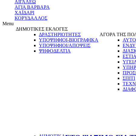
ΑΙΓΑΛΕΩ
ΑΓΙΑ ΒΑΡΒΑΡΑ
ΧΑΪΔΑΡΙ
ΚΟΡΥΔΑΛΛΟΣ
Menu
ΔΗΜΟΤΙΚΕΣ ΕΚΛΟΓΕΣ
ΔΡΑΣΤΗΡΙΟΤΗΤΕΣ
ΑΓΟΡΑ ΤΗΣ ΠΟ
ΥΠΟΨΗΦΙΟΙ-ΒΙΟΓΡΑΦΙΚΑ
ΑΥΤΟ
ΥΠΟΨΗΦΙΟΙ/ΑΠΟΨΕΙΣ
ΕΝΔΥ
ΨΗΦΟΔΕΛΤΙΑ
ΔΙΑΣ
ΕΣΤΙ
ΥΓΕΙ
ΥΠΗΡ
ΠΡΟΣ
ΣΠΙΤΙ
ΤΕΧΝ
ΔΙΑΦ