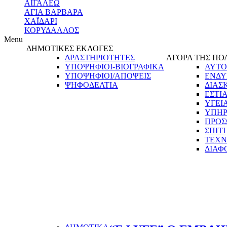
ΑΙΓΑΛΕΩ
ΑΓΙΑ ΒΑΡΒΑΡΑ
ΧΑΪΔΑΡΙ
ΚΟΡΥΔΑΛΛΟΣ
Menu
ΔΗΜΟΤΙΚΕΣ ΕΚΛΟΓΕΣ
ΔΡΑΣΤΗΡΙΟΤΗΤΕΣ
ΑΓΟΡΑ ΤΗΣ ΠΟ
ΥΠΟΨΗΦΙΟΙ-ΒΙΟΓΡΑΦΙΚΑ
ΑΥΤΟ
ΥΠΟΨΗΦΙΟΙ/ΑΠΟΨΕΙΣ
ΕΝΔΥ
ΨΗΦΟΔΕΛΤΙΑ
ΔΙΑΣ
ΕΣΤΙ
ΥΓΕΙ
ΥΠΗΡ
ΠΡΟΣ
ΣΠΙΤΙ
ΤΕΧΝ
ΔΙΑΦ