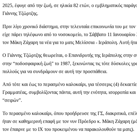
2025, έφυγε από την ζωή, σε ηλικία 82 ετών, ο εμβληματικός παράγο
Γιάννης Τζώρτζης.
Πριν λίγο χρονικό διάστημα, στην τελευταία επικοινωνία του με τον
είχε πάρει τηλέφωνο από το νοσοκομείο, το Σάββατο 11 Ιανουαρίου 
τον Μάκη Ζάχαρη τα νέα για το ματς Μελίσσια - Ιεράπολη. Αυτή ήτα
Ο Γιάννης Τζώρτζης θεωρείται, ο Επανιδρυτής της Ιεράπολης στην σ
στην “ποδοσφαιρική ζωή” το 1987, ξεκινώντας τις τότε δύσκολες γρ
πολλούς για να συνδράμουν σε αυτή την προσπάθεια.
Από τότε και έως το περασμένο καλοκαίρι, για τέσσερις (4) δεκαετί
Γραμματέας, συμβολίζοντας πάντα, αυτή την ενότητα, ισορροπία κα
“σειρών”.
Το περασμένο καλοκαίρι, όπου προήδρευσε της ΓΣ, διακριτικά, επέ
ήταν σε καθημερινή επαφή με τον νυν Πρόεδρο κ. Μάκη Ζάχαρη (μάλ
τον έπαιρνε με το ΙΧ του προκειμένου να παρακολουθούν τα ματς).