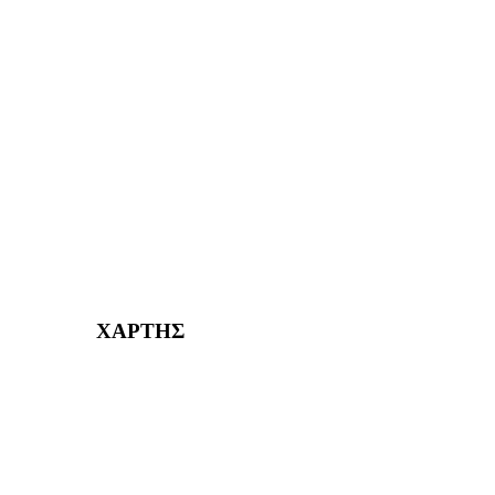
ΑΙΓΑΛΕΩ Η ΠΟΛΗ ΜΑΣ από το 2004
ΑΓ. ΒΑΡΒΑΡΑ Η ΠΟΛΗ ΜΑΣ από το 1995
ΧΑΪΔΑΡΙ Η ΠΟΛΗ ΜΑΣ από το 1998
ΚΟΡΥΔΑΛΛΟΣ Η ΠΟΛΗ ΜΑΣ από το 2002
232382
ΧΑΡΤΗΣ