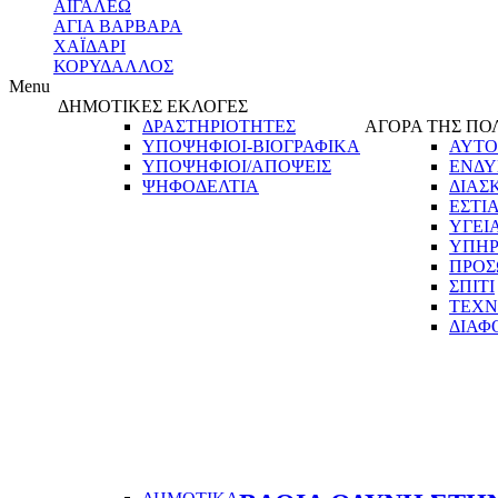
ΑΙΓΑΛΕΩ
ΑΓΙΑ ΒΑΡΒΑΡΑ
ΧΑΪΔΑΡΙ
ΚΟΡΥΔΑΛΛΟΣ
Menu
ΔΗΜΟΤΙΚΕΣ ΕΚΛΟΓΕΣ
ΔΡΑΣΤΗΡΙΟΤΗΤΕΣ
ΑΓΟΡΑ ΤΗΣ ΠΟ
ΥΠΟΨΗΦΙΟΙ-ΒΙΟΓΡΑΦΙΚΑ
ΑΥΤΟ
ΥΠΟΨΗΦΙΟΙ/ΑΠΟΨΕΙΣ
ΕΝΔΥ
ΨΗΦΟΔΕΛΤΙΑ
ΔΙΑΣ
ΕΣΤΙ
ΥΓΕΙ
ΥΠΗΡ
ΠΡΟΣ
ΣΠΙΤΙ
ΤΕΧΝ
ΔΙΑΦ