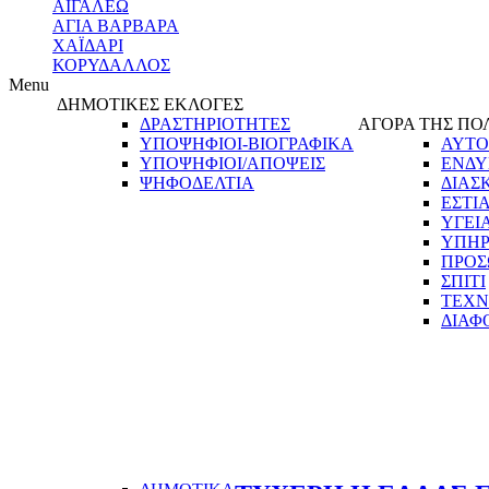
ΑΙΓΑΛΕΩ
ΑΓΙΑ ΒΑΡΒΑΡΑ
ΧΑΪΔΑΡΙ
ΚΟΡΥΔΑΛΛΟΣ
Menu
ΔΗΜΟΤΙΚΕΣ ΕΚΛΟΓΕΣ
ΔΡΑΣΤΗΡΙΟΤΗΤΕΣ
ΑΓΟΡΑ ΤΗΣ ΠΟ
ΥΠΟΨΗΦΙΟΙ-ΒΙΟΓΡΑΦΙΚΑ
ΑΥΤΟ
ΥΠΟΨΗΦΙΟΙ/ΑΠΟΨΕΙΣ
ΕΝΔΥ
ΨΗΦΟΔΕΛΤΙΑ
ΔΙΑΣ
ΕΣΤΙ
ΥΓΕΙ
ΥΠΗΡ
ΠΡΟΣ
ΣΠΙΤΙ
ΤΕΧΝ
ΔΙΑΦ